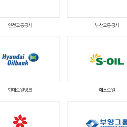
인천교통공사
부산교통공사
현대오일뱅크
에스오일