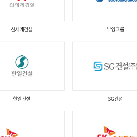
신세계건설
부영그룹
한일건설
SG건설