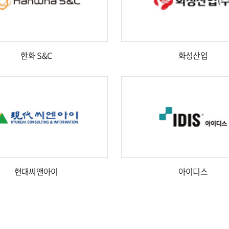
한화 S&C
화성산업
현대씨앤아이
아이디스